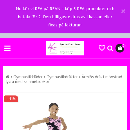
Nu kör vi REA på REAN - köp 3 REA-produkter och
betala för 2. Den billigaste dras av i kassan eller
fixas på fakturan
0
Gymnastikkläder
Gymnastikdräkter
Ärmlös dräkt mönstrad
lycra med sammetsdekor
- 41%