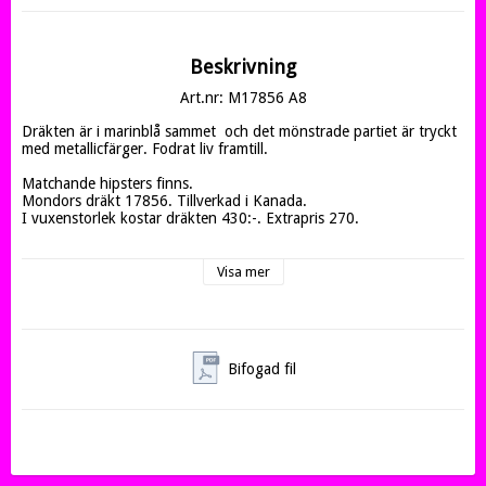
Beskrivning
Art.nr: M17856 A8
Dräkten är i marinblå sammet  och det mönstrade partiet är tryckt 
med metallicfärger. Fodrat liv framtill.

Matchande hipsters finns. 

Mondors dräkt 17856. Tillverkad i Kanada.

I vuxenstorlek kostar dräkten 430:-. Extrapris 270.

Mondors storlekar är små så stryk andra siffran. En Kanadensisk 
10-12 år till exempel motsvarar en svensk 10=140 cm. Dessutom 
Visa mer
är många gymnastikflickor muskulösa vilket gör att det kan vara 
bra att gå upp i storleken.

FIBER 80% Nylon, 10% Elastan
Bifogad fil