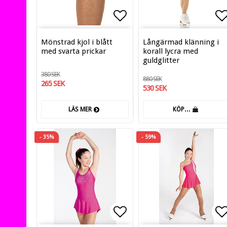
Lägg till i favoritlis
Lä
Mönstrad kjol i blått
Långärmad klänning i
med svarta prickar
korall lycra med
guldglitter
380 SEK
880 SEK
265 SEK
530 SEK
LÄS MER
KÖP…
- 35%
- 59%