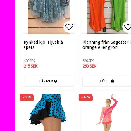
Lägg till i favoritlis
Lä
Rynkad kjol i ljusblå
Klänning från Sagester i
spets
orange eller grön
430 SEK
520 SEK
215 SEK
260 SEK
LÄS MER
KÖP…
- 30%
- 40%