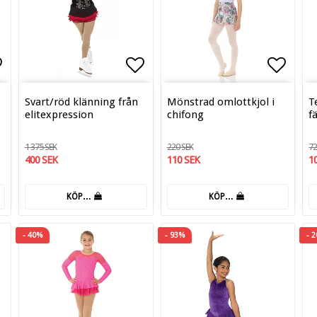
tan
gg till i favoritlistan
Lägg till i favoritlistan
Lägg t
Svart/röd klänning från
Mönstrad omlottkjol i
T
elitexpression
chifong
f
1 375 SEK
220 SEK
72
400 SEK
110 SEK
1
KÖP…
KÖP…
- 40%
- 93%
- 