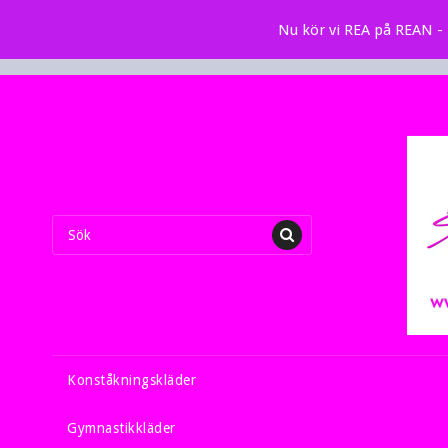
Nu kör vi REA på REAN - k
Konståkningskläder
Gymnastikkläder