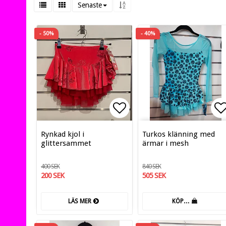
Senaste
- 50%
- 40%
Lägg till i favoritlis
Lä
Rynkad kjol i
Turkos klänning med
glittersammet
ärmar i mesh
400 SEK
840 SEK
200 SEK
505 SEK
LÄS MER
KÖP…