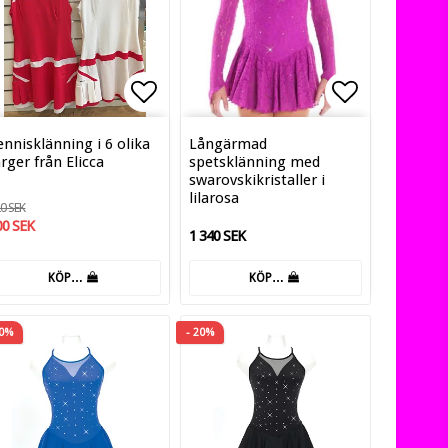
ill i favoritlistan
Lägg till i favoritlistan
Lägg till i
ennisklänning i 6 olika
Långärmad
ärger från Elicca
spetsklänning med
swarovskikristaller i
lilarosa
0 SEK
00 SEK
1 340 SEK
KÖP…
KÖP…
20%
- 20%