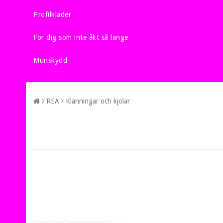
Profilkläder
För dig som inte åkt så länge
Munskydd
REA
Klänningar och kjolar