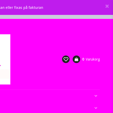
an eller fixas på fakturan
0
Varukorg