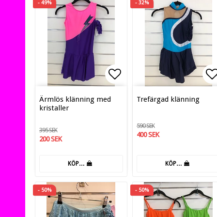
- 49%
- 32%
Lägg till i favoritlis
Lä
Ärmlös klänning med
Trefärgad klänning
kristaller
590 SEK
395 SEK
400 SEK
200 SEK
KÖP…
KÖP…
- 50%
- 50%