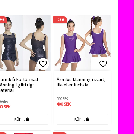
18%
- 23%
ill i favoritlistan
Lägg till i favoritlistan
Lägg till i
arinblå kortärmad
Ärmlös klänning i svart,
länning i glittrigt
lila eller fuchsia
aterial
520 SEK
5 SEK
400 SEK
00 SEK
KÖP…
KÖP…