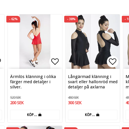
- 62%
- 38%
- 
tan
gg till i favoritlistan
Lägg till i favoritlistan
Lägg t
Ärmlös klänning i olika
Långärmad klänning i
M
färger med detaljer i
svart eller hallonröd med
k
silver.
detaljer på axlarna
m
520 SEK
480 SEK
48
200 SEK
300 SEK
4
KÖP…
KÖP…