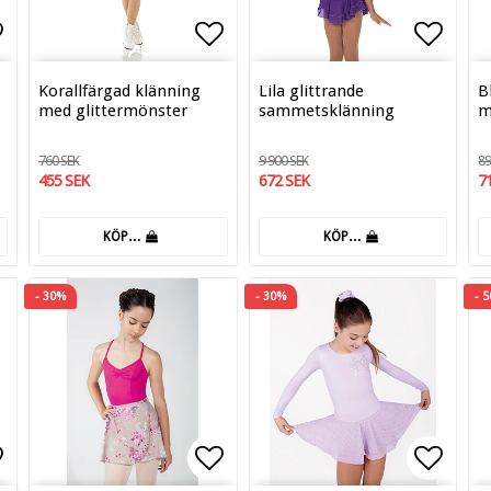
tan
gg till i favoritlistan
Lägg till i favoritlistan
Lägg t
Korallfärgad klänning
Lila glittrande
B
med glittermönster
sammetsklänning
m
760 SEK
9 900 SEK
89
455 SEK
672 SEK
7
KÖP…
KÖP…
- 30%
- 30%
- 