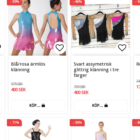
- 30%
- 46%
- 
tan
gg till i favoritlistan
Lägg till i favoritlistan
Lägg t
Blå/rosa ärmlös
Svart assymetrisk
R
klänning
glittrig klänning i tre
färger
34
575 SEK
1
735 SEK
400 SEK
400 SEK
KÖP…
KÖP…
- 71%
- 50%
- 