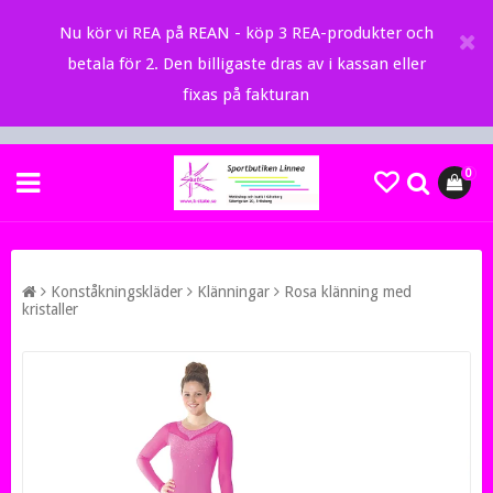
Nu kör vi REA på REAN - köp 3 REA-produkter och
betala för 2. Den billigaste dras av i kassan eller
fixas på fakturan
0
Konståkningskläder
Klänningar
Rosa klänning med
kristaller