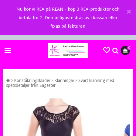
Nu kör vi REA på REAN - köp 3 REA-produkter och
betala för 2. Den billigaste dras av i kassan eller
fixas på fakturan
0
Konståkningskläder
Klänningar
Svart klänning med
spetsdetaljer från Sagester