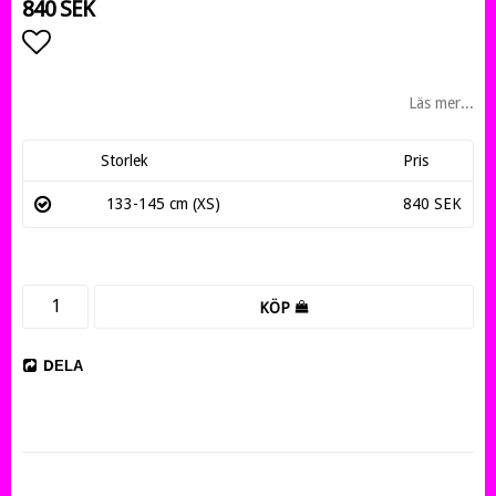
840 SEK
Lägg till i favoritlistan
Läs mer...
Storlek
Pris
133-145 cm (XS)
840 SEK
KÖP
DELA