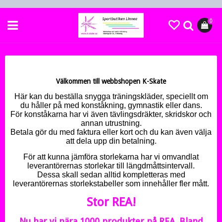
0
Välkommen till webbshopen K-Skate
Här kan du beställa snygga träningskläder, speciellt om
du håller på med konståkning, gymnastik eller dans.
För konståkarna har vi även tävlingsdräkter, skridskor och
annan utrustning.
Betala gör du med faktura eller kort och du kan även välja
att dela upp din betalning.
För att kunna jämföra storlekarna har vi omvandlat
leverantörernas storlekar till längdmåttsintervall.
Dessa skall sedan alltid kompletteras med
leverantörernas storlekstabeller som innehåller fler mått.
Stor REA!
Nu har vi nära 1000 produkter på REA. Bland