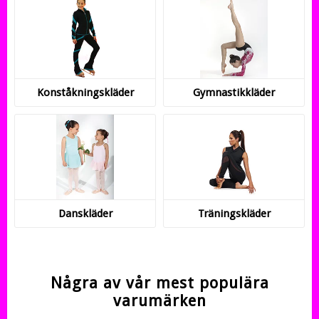
K­o­n­s­t­å­k­n­i­n­g­s­k­l­ä­d­e­r
Gymnastikkläder
Danskläder
Träningskläder
Några av vår mest populära
varumärken