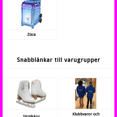
Züca
Snabblänkar till varugrupper
Klubbvaror och
Skridskor