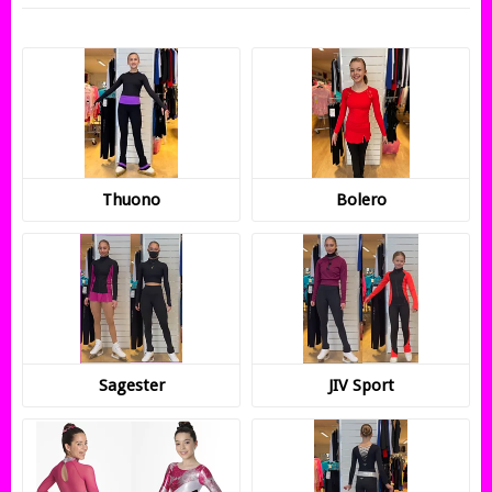
Thuono
Bolero
Sagester
JIV Sport