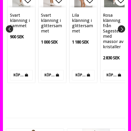
an
favoritlistan
gg till i favoritlistan
Lägg till i favoritlistan
Lägg till i favoritlistan
Lägg till i fav
Lägg
ä
Svart
Svart
Lila
Rosa
klänning i
klänning i
klänning i
klänning
sammet
glittersam
glittersam
från
met
met
Sagester
med
900 SEK
massor av
1 000 SEK
1 180 SEK
kristaller
2 830 SEK
KÖP…
KÖP…
KÖP…
KÖP…