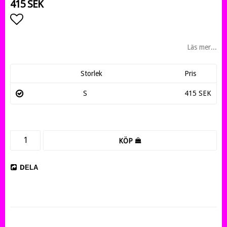
415 SEK
Lägg till i favoritlistan
Läs mer...
Storlek
Pris
S
415 SEK
KÖP
DELA