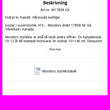
Beskrivning
Art.nr: M17858 GX
Fodrat liv framtill. Hårsnodd meföljer.

Kostar i vuxenstorlek 415:-. Mondors dräkt 17858 fär GX. 
Tillverkad i Kanada.

Mondors storlekar är små så stryk andra siffran. En Kanadensisk 
10-12 år till exempel motsvarar en svensk 10=140 cm. Dessutom 
är många gymnastikflickor muskulösa vilket gör att det kan vara 
bra att gå upp i storleken.

Visa mer
FIBER 80% Nylon, 20% Elastan
Mondors storlekstabell