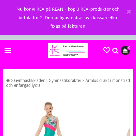
Nu kör vi REA på REAN - köp 3 REA-produkter och
betala för 2. Den billigaste dras av i kassan eller
fixas på fakturan
0
Gymnastikkläder
Gymnastikdräkter
Ärmlös dräkt i mönstrad
och enfärgad lycra