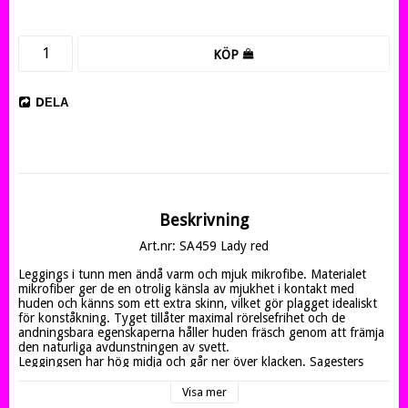
KÖP
DELA
Beskrivning
Art.nr: SA459 Lady red
Leggings i tunn men ändå varm och mjuk mikrofibe. Materialet 
mikrofiber ger de en otrolig känsla av mjukhet i kontakt med 
huden och känns som ett extra skinn, vilket gör plagget idealiskt 
för konståkning. Tyget tillåter maximal rörelsefrihet och de 
andningsbara egenskaperna håller huden fräsch genom att främja 
den naturliga avdunstningen av svett.

Leggingsen har hög midja och går ner över klacken. Sagesters 
logga i kristall på linningen och Sagester i glittrig text längst 
benet.

Visa mer