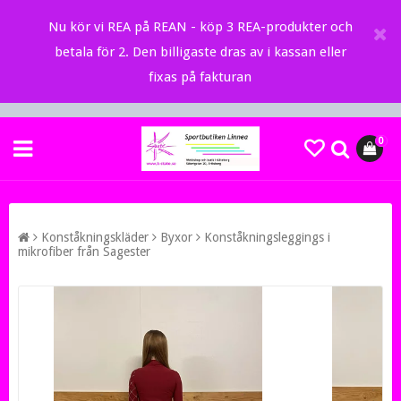
Nu kör vi REA på REAN - köp 3 REA-produkter och
betala för 2. Den billigaste dras av i kassan eller
fixas på fakturan
0
Konståkningskläder
Byxor
Konståkningsleggings i
mikrofiber från Sagester