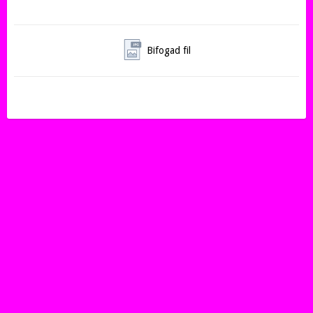
Leggingsen är sydda i materialet Colorado från Carvico vilket gör 
att det matchar Sagesters samt kläder från Bolero, Icedress, 
Thuono, Moka samt Karisma.  För att hitta fler kläder i samma fär 
så sök på Lady red

Bifogad fil